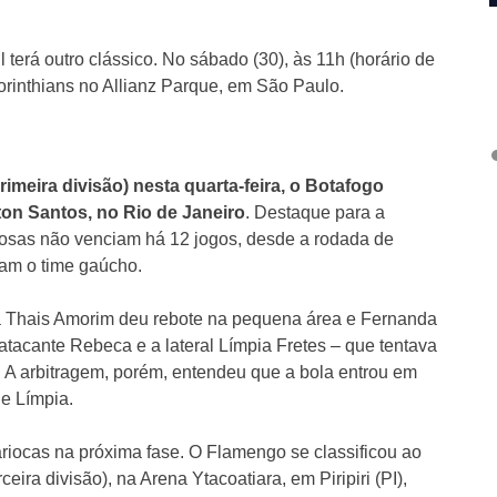
 terá outro clássico. No sábado (30), às 11h (horário de
orinthians no Allianz Parque, em São Paulo.
imeira divisão) nesta quarta-feira, o Botafogo
ton Santos, no Rio de Janeiro
. Destaque para a
riosas não venciam há 12 jogos, desde a rodada de
ram o time gaúcho.
ira Thais Amorim deu rebote na pequena área e Fernanda
 atacante Rebeca e a lateral Límpia Fretes – que tentava
. A arbitragem, porém, entendeu que a bola entrou em
de Límpia.
riocas na próxima fase. O Flamengo se classificou ao
eira divisão), na Arena Ytacoatiara, em Piripiri (PI),