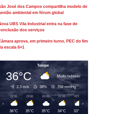
São José dos Campos compartilha modelo de
gestão ambiental em fórum global
Nova UBS Vila Industrial entra na fase de
conclusão dos serviços
Câmara aprova, em primeiro turno, PEC do fim
da escala 6×1
Tempe
36°C
Muito nublado
2.3 m/s
38%
758
mmHg
22:00
23:00
00:00
01:00
02:00
03:00
04:00
‹
›
36°C
35°C
35°C
34°C
33°C
33°C
32°C