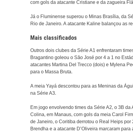
com gols da atacante Cristiane e da zagueira Fl
Já o Fluminense superou o Minas Brasília, da Sér
Rio de Janeiro. A atacante Kaline balançou as r
Mais classificados
Outros dois clubes da Série A1 enfrentaram times
Bragantino goleou o São José por 4 a 1 no Está
atacantes Martina Del Trecco (dois) e Mylena Pe
para o Massa Bruta.
A meia Yayá descontou para as Meninas da Águia
na Série A3.
Em jogo envolvendo times da Série A2, o 3B da 
Colina, em Manaus, com gols da meia Carol Firmi
de Janeiro, o Coritiba derrotou o Real Heips por
Brendha e a atacante D’Oliveira marcaram para 