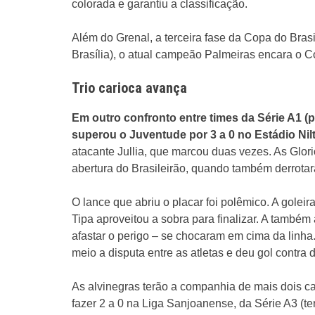
colorada e garantiu a classificação.
Além do Grenal, a terceira fase da Copa do Brasil
Brasília), o atual campeão Palmeiras encara o C
Trio carioca avança
Em outro confronto entre times da Série A1 (pr
superou o Juventude por 3 a 0 no Estádio Nil
atacante Jullia, que marcou duas vezes. As Glo
abertura do Brasileirão, quando também derrota
O lance que abriu o placar foi polêmico. A gole
Tipa aproveitou a sobra para finalizar. A também
afastar o perigo – se chocaram em cima da linha
meio a disputa entre as atletas e deu gol contra 
As alvinegras terão a companhia de mais dois ca
fazer 2 a 0 na Liga Sanjoanense, da Série A3 (terc