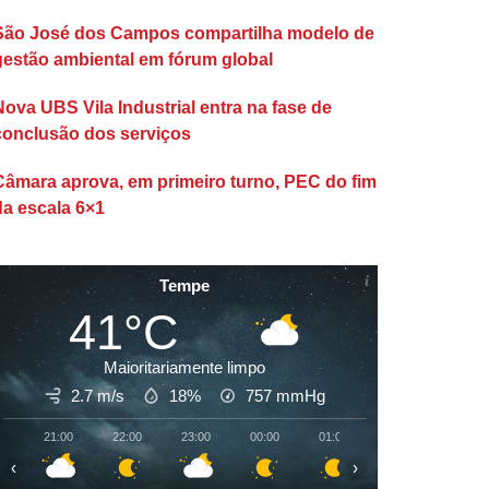
São José dos Campos compartilha modelo de
gestão ambiental em fórum global
Nova UBS Vila Industrial entra na fase de
conclusão dos serviços
Câmara aprova, em primeiro turno, PEC do fim
da escala 6×1
Tempe
41°C
Maioritariamente limpo
2.7 m/s
18%
757
mmHg
21:00
22:00
23:00
00:00
01:00
02:00
03:00
‹
›