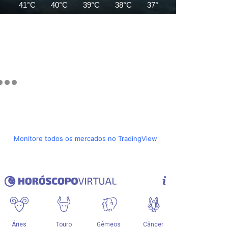
41°C
40°C
39°C
38°C
37°C
37°C
36°C
Monitore todos os mercados no TradingView