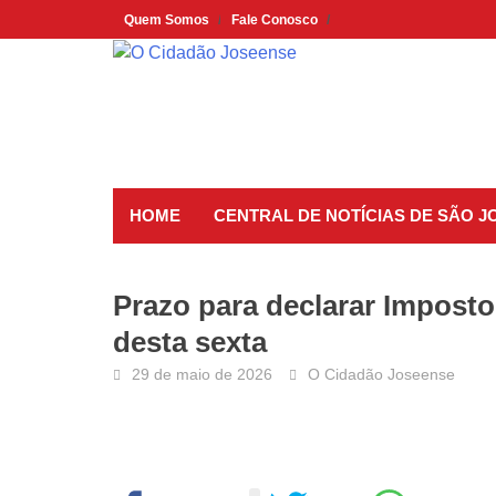
Skip
Quem Somos
Fale Conosco
to
content
HOME
CENTRAL DE NOTÍCIAS DE SÃO 
Prazo para declarar Impost
desta sexta
29 de maio de 2026
O Cidadão Joseense