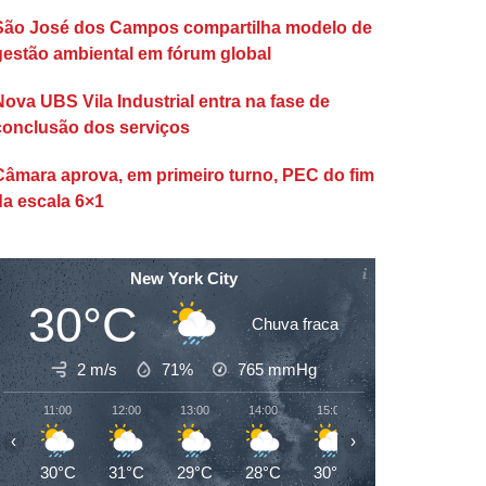
São José dos Campos compartilha modelo de
gestão ambiental em fórum global
Nova UBS Vila Industrial entra na fase de
conclusão dos serviços
Câmara aprova, em primeiro turno, PEC do fim
da escala 6×1
New York City
30°C
Chuva fraca
2 m/s
71%
765
mmHg
11:00
12:00
13:00
14:00
15:00
16:00
17:00
‹
›
30°C
31°C
29°C
28°C
30°C
29°C
29°C