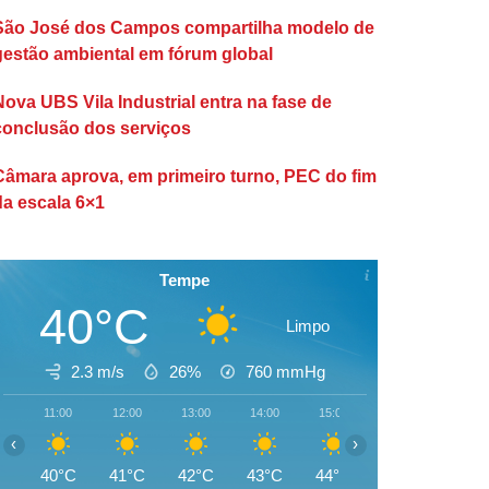
São José dos Campos compartilha modelo de
gestão ambiental em fórum global
Nova UBS Vila Industrial entra na fase de
conclusão dos serviços
Câmara aprova, em primeiro turno, PEC do fim
da escala 6×1
Tempe
40°C
Limpo
2.3 m/s
26%
760
mmHg
11:00
12:00
13:00
14:00
15:00
16:00
17:00
‹
›
40°C
41°C
42°C
43°C
44°C
44°C
44°C