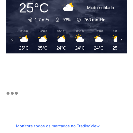
25°C
Muito nublado
1.7 m/s
93%
763
mmHg
03:00
04:00
05:00
06:00
07:00
08:00
‹
›
25°C
25°C
24°C
24°C
24°C
25°C
Monitore todos os mercados no TradingView