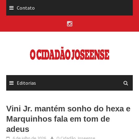
Skip
Contato
to
content
Editorias
Vini Jr. mantém sonho do hexa e
Marquinhos fala em tom de
adeus
6 de julho de 2026
O Cidadão Joseense