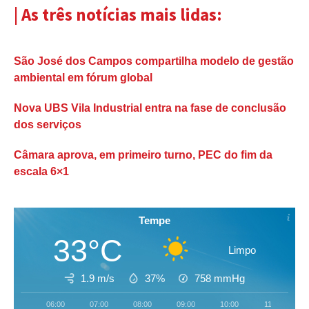
| As três notícias mais lidas:
São José dos Campos compartilha modelo de gestão
ambiental em fórum global
Nova UBS Vila Industrial entra na fase de conclusão
dos serviços
Câmara aprova, em primeiro turno, PEC do fim da
escala 6×1
Tempe
33°C
Limpo
1.9 m/s
37%
758
mmHg
06:00
07:00
08:00
09:00
10:00
11:00