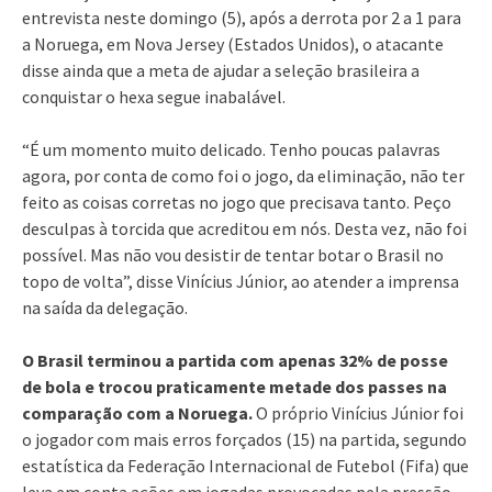
entrevista neste domingo (5), após a derrota por 2 a 1 para
a Noruega, em Nova Jersey (Estados Unidos), o atacante
disse ainda que a meta de ajudar a seleção brasileira a
conquistar o hexa segue inabalável.
“É um momento muito delicado. Tenho poucas palavras
agora, por conta de como foi o jogo, da eliminação, não ter
feito as coisas corretas no jogo que precisava tanto. Peço
desculpas à torcida que acreditou em nós. Desta vez, não foi
possível. Mas não vou desistir de tentar botar o Brasil no
topo de volta”, disse Vinícius Júnior, ao atender a imprensa
na saída da delegação.
O Brasil terminou a partida com apenas 32% de posse
de bola e trocou praticamente metade dos passes na
comparação com a Noruega.
O próprio Vinícius Júnior foi
o jogador com mais erros forçados (15) na partida, segundo
estatística da Federação Internacional de Futebol (Fifa) que
leva em conta ações em jogadas provocadas pela pressão