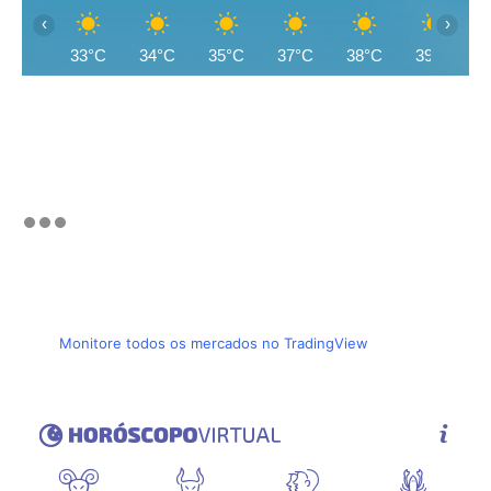
‹
›
33°C
34°C
35°C
37°C
38°C
39°C
Monitore todos os mercados no TradingView