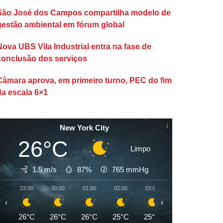
São José dos Campos compartilha modelo de
gestão ambiental em fórum global
Nova UBS Vila Industrial entra na fase de
conclusão dos serviços
Câmara aprova, em primeiro turno, PEC do fim
da escala 6×1
New York City
26°C
Limpo
1.5 m/s
87%
765
mmHg
23:00
00:00
01:00
02:00
03:00
04:00
05:00
‹
›
26°C
26°C
26°C
25°C
25°C
25°C
24°C