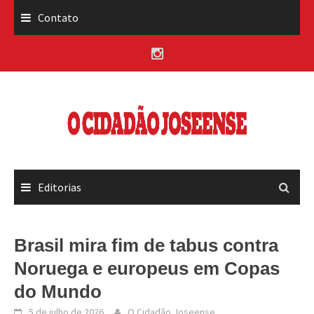
Skip
Contato
to
content
Editorias
Brasil mira fim de tabus contra
Noruega e europeus em Copas
do Mundo
5 de julho de 2026
O Cidadão Joseense