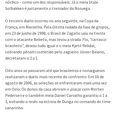
nórdico – como um dos responsáveis. Já o meia Stale
Solbakken é justamente o treinador da Noruega.
O terceiro duelo ocorreu no ano seguinte, na Copa da
França, em Marselha. Pela última rodada da fase de grupos,
em 23 de junho de 1998, o Brasil de Zagallo saiu na frente
com o atacante Bebeto, mas levou a virada. Flo, “carrasco
brasileiro”, deixou tudo igual e o meia Kjetil Rekdal,
cobrando pênalti cometido pelo zagueiro Júnior Baiano,
decretaram o 2 a 1.
Oito anos se passaram até que brasileiros e noruegueses
realizaram o duelo mais recente do confronto. Em 16 de
agosto de 2006, as seleções se enfrentaram mais uma vez
em Oslo. Os donos da casa abriram o placar com Morten
Pedersen e o também meia Daniel Carvalho garantiu o 1 a
1, evitando o revés na estreia de Dunga no comando do time
canarinho.