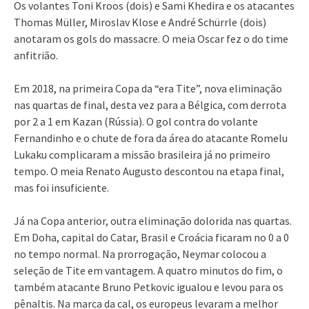
Os volantes Toni Kroos (dois) e Sami Khedira e os atacantes
Thomas Müller, Miroslav Klose e André Schürrle (dois)
anotaram os gols do massacre. O meia Oscar fez o do time
anfitrião.
Em 2018, na primeira Copa da “era Tite”, nova eliminação
nas quartas de final, desta vez para a Bélgica, com derrota
por 2 a 1 em Kazan (Rússia). O gol contra do volante
Fernandinho e o chute de fora da área do atacante Romelu
Lukaku complicaram a missão brasileira já no primeiro
tempo. O meia Renato Augusto descontou na etapa final,
mas foi insuficiente.
Já na Copa anterior, outra eliminação dolorida nas quartas.
Em Doha, capital do Catar, Brasil e Croácia ficaram no 0 a 0
no tempo normal. Na prorrogação, Neymar colocou a
seleção de Tite em vantagem. A quatro minutos do fim, o
também atacante Bruno Petkovic igualou e levou para os
pênaltis. Na marca da cal, os europeus levaram a melhor