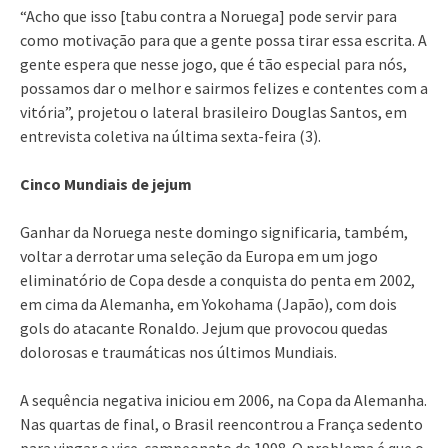
“Acho que isso [tabu contra a Noruega] pode servir para
como motivação para que a gente possa tirar essa escrita. A
gente espera que nesse jogo, que é tão especial para nós,
possamos dar o melhor e sairmos felizes e contentes com a
vitória”, projetou o lateral brasileiro Douglas Santos, em
entrevista coletiva na última sexta-feira (3).
Cinco Mundiais de jejum
Ganhar da Noruega neste domingo significaria, também,
voltar a derrotar uma seleção da Europa em um jogo
eliminatório de Copa desde a conquista do penta em 2002,
em cima da Alemanha, em Yokohama (Japão), com dois
gols do atacante Ronaldo. Jejum que provocou quedas
dolorosas e traumáticas nos últimos Mundiais.
A sequência negativa iniciou em 2006, na Copa da Alemanha.
Nas quartas de final, o Brasil reencontrou a França sedento
para vingar o vice-campeonato de 1998. O problema é que o