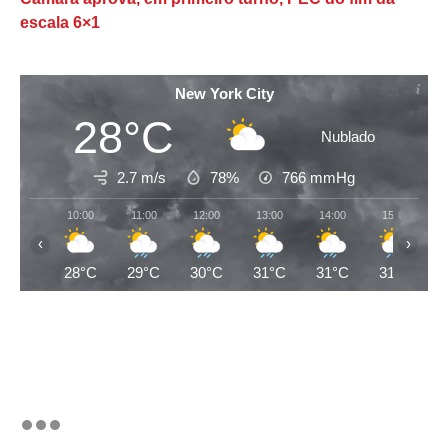
escala 6×1
New York City
28°C
Nublado
2.7 m/s
78%
766
mmHg
10:00
11:00
12:00
13:00
14:00
15:00
‹
›
28°C
29°C
30°C
31°C
31°C
31°C