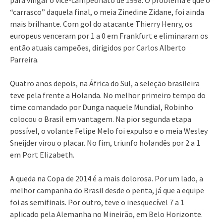
“carrasco” daquela final, o meia Zinedine Zidane, foi ainda
mais brilhante. Com gol do atacante Thierry Henry, os
europeus venceram por 1 a 0 em Frankfurt e eliminaram os
então atuais campeões, dirigidos por Carlos Alberto
Parreira.
Quatro anos depois, na África do Sul, a seleção brasileira
teve pela frente a Holanda. No melhor primeiro tempo do
time comandado por Dunga naquele Mundial, Robinho
colocou o Brasil em vantagem. Na pior segunda etapa
possível, o volante Felipe Melo foi expulso e o meia Wesley
Sneijder virou o placar. No fim, triunfo holandês por 2 a 1
em Port Elizabeth.
A queda na Copa de 2014 é a mais dolorosa. Por um lado, a
melhor campanha do Brasil desde o penta, já que a equipe
foi as semifinais. Por outro, teve o inesquecível 7 a 1
aplicado pela Alemanha no Mineirão, em Belo Horizonte.