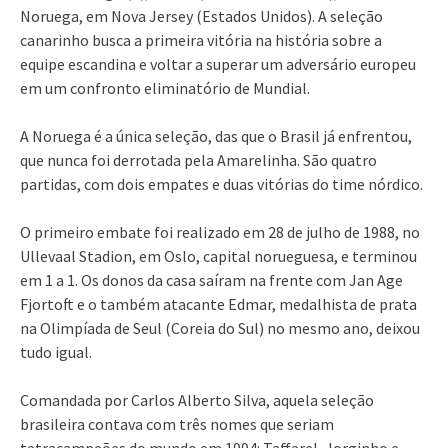
Noruega, em Nova Jersey (Estados Unidos). A seleção
canarinho busca a primeira vitória na história sobre a
equipe escandina e voltar a superar um adversário europeu
em um confronto eliminatório de Mundial.
A Noruega é a única seleção, das que o Brasil já enfrentou,
que nunca foi derrotada pela Amarelinha. São quatro
partidas, com dois empates e duas vitórias do time nórdico.
O primeiro embate foi realizado em 28 de julho de 1988, no
Ullevaal Stadion, em Oslo, capital norueguesa, e terminou
em 1 a 1. Os donos da casa saíram na frente com Jan Age
Fjortoft e o também atacante Edmar, medalhista de prata
na Olimpíada de Seul (Coreia do Sul) no mesmo ano, deixou
tudo igual.
Comandada por Carlos Alberto Silva, aquela seleção
brasileira contava com três nomes que seriam
tetracampeões do mundo em 1994: Taffarel, Jorginho e