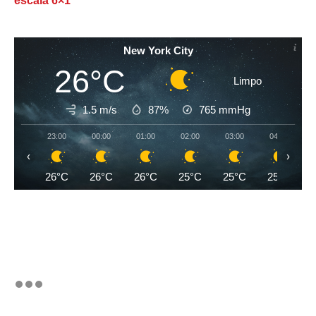
escala 6×1
New York City
26°C
Limpo
1.5 m/s
87%
765
mmHg
23:00
00:00
01:00
02:00
03:00
04:00
‹
›
26°C
26°C
26°C
25°C
25°C
25°C