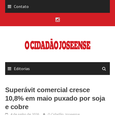
Skip
Contato
to
content
Editorias
Superávit comercial cresce
10,8% em maio puxado por soja
e cobre
4 de junho de 2026
O Cidadão Joseense