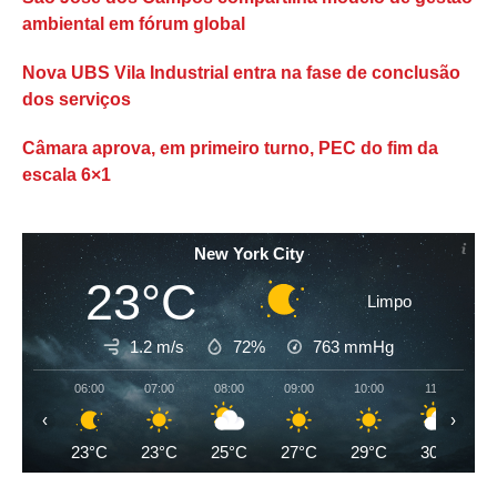
ambiental em fórum global
Nova UBS Vila Industrial entra na fase de conclusão
dos serviços
Câmara aprova, em primeiro turno, PEC do fim da
escala 6×1
New York City
23°C
Limpo
1.2 m/s
72%
763
mmHg
06:00
07:00
08:00
09:00
10:00
11:00
‹
›
23°C
23°C
25°C
27°C
29°C
30°C