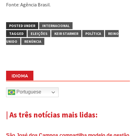
Fonte: Agência Brasil.
POSTED UNDER
INTERNACIONAL
TAGGED
ELEIÇÕES
KEIR STARMER
POLÍTICA
REINO
UNIDO
RENÚNCIA
IDIOMA
Portuguese
| As três notícias mais lidas:
São José dos Campos compartilha modelo de gestão