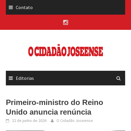
Skip
Contato
to
content
Editorias
Primeiro-ministro do Reino
Unido anuncia renúncia
22 de junho de 2026
O Cidadão Joseense