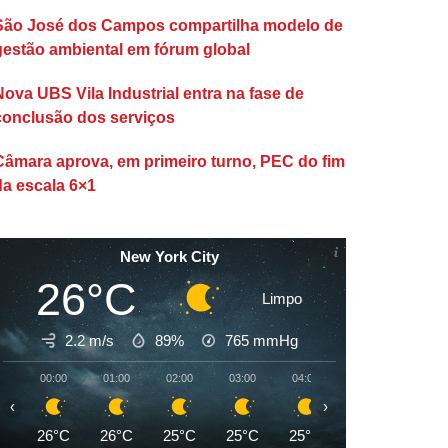
São José dos Campos compartilha modelo de
gestão ambiental em fórum global
Nova UBS Vila Industrial entra na fase de
conclusão dos serviços
Câmara aprova, em primeiro turno, PEC do fim
da escala 6×1
New York City
26°C
Limpo
2.2 m/s
89%
765
mmHg
00:00
01:00
02:00
03:00
04:00
05:00
06:00
‹
›
26°C
26°C
25°C
25°C
25°C
24°C
24°C