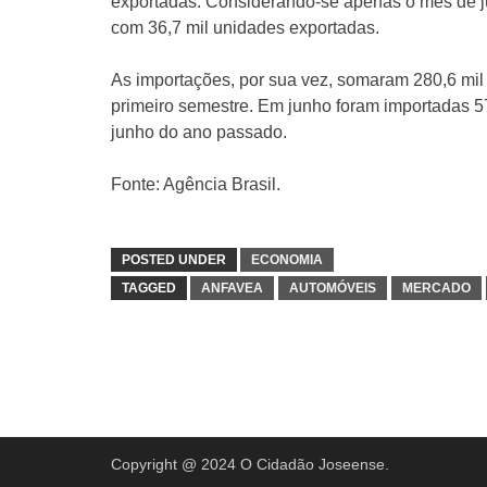
exportadas. Considerando-se apenas o mês de ju
com 36,7 mil unidades exportadas.
As importações, por sua vez, somaram 280,6 mi
primeiro semestre. Em junho foram importadas 5
junho do ano passado.
Fonte: Agência Brasil.
POSTED UNDER
ECONOMIA
TAGGED
ANFAVEA
AUTOMÓVEIS
MERCADO
Copyright @ 2024 O Cidadão Joseense.