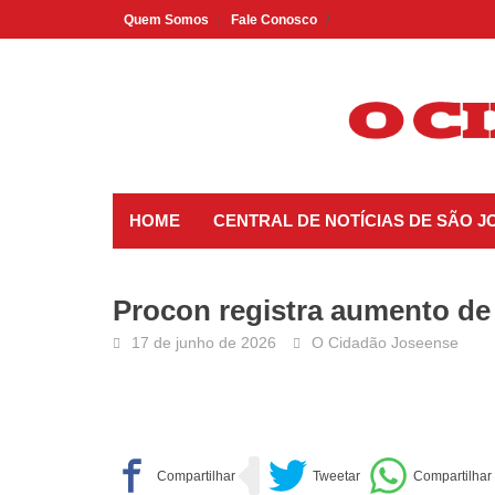
Skip
Quem Somos
Fale Conosco
to
content
HOME
CENTRAL DE NOTÍCIAS DE SÃO 
Procon registra aumento de
17 de junho de 2026
O Cidadão Joseense