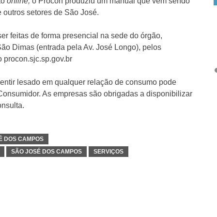
to
online,
o Procon produziu um manual que vem sendo
 outros setores de São José.
 feitas de forma presencial na sede do órgão,
São Dimas (entrada pela Av. José Longo), pelos
 procon.sjc.sp.gov.br
entir lesado em qualquer relação de consumo pode
Consumidor. As empresas são obrigadas a disponibilizar
onsulta.
SÉ DOS CAMPOS
SÃO JOSÉ DOS CAMPOS
SERVIÇOS