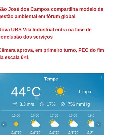
São José dos Campos compartilha modelo de
gestão ambiental em fórum global
Nova UBS Vila Industrial entra na fase de
conclusão dos serviços
Câmara aprova, em primeiro turno, PEC do fim
da escala 6×1
Tempe
44°C
Limpo
3.3 m/s
17%
756
mmHg
15:00
16:00
17:00
18:00
19:00
20:00
21:00
‹
›
44°C
44°C
44°C
43°C
42°C
42°C
41°C