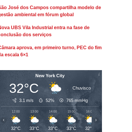
São José dos Campos compartilha modelo de
gestão ambiental em fórum global
Nova UBS Vila Industrial entra na fase de
conclusão dos serviços
Câmara aprova, em primeiro turno, PEC do fim
da escala 6×1
New York City
32°C
Chuvisco
3.1 m/s
52%
765
mmHg
12:00
13:00
14:00
15:00
16:00
17:00
18:00
‹
›
32°C
33°C
33°C
33°C
32°C
32°C
28°C