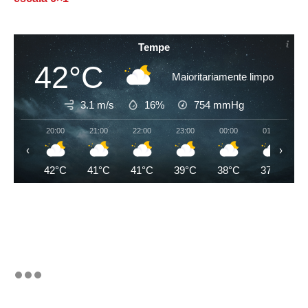
Tempe
42°C
Maioritariamente limpo
3.1 m/s
16%
754
mmHg
20:00
21:00
22:00
23:00
00:00
01:00
‹
›
42°C
41°C
41°C
39°C
38°C
37°C