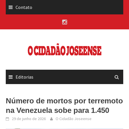
Skip
Contato
to
content
Editorias
Número de mortos por terremoto
na Venezuela sobe para 1.450
29 de junho de 2026
O Cidadão Joseense