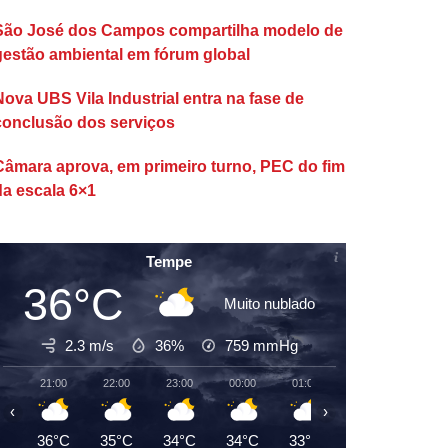
São José dos Campos compartilha modelo de
gestão ambiental em fórum global
Nova UBS Vila Industrial entra na fase de
conclusão dos serviços
Câmara aprova, em primeiro turno, PEC do fim
da escala 6×1
Tempe
36°C
Muito nublado
2.3 m/s
36%
759
mmHg
21:00
22:00
23:00
00:00
01:00
02:00
03:00
‹
›
36°C
35°C
34°C
34°C
33°C
33°C
32°C