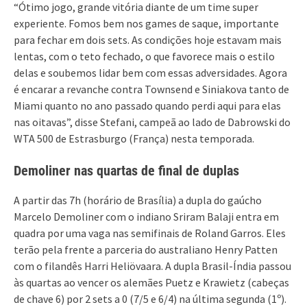
“Ótimo jogo, grande vitória diante de um time super
experiente. Fomos bem nos games de saque, importante
para fechar em dois sets. As condições hoje estavam mais
lentas, com o teto fechado, o que favorece mais o estilo
delas e soubemos lidar bem com essas adversidades. Agora
é encarar a revanche contra Townsend e Siniakova tanto de
Miami quanto no ano passado quando perdi aqui para elas
nas oitavas”, disse Stefani, campeã ao lado de Dabrowski do
WTA 500 de Estrasburgo (França) nesta temporada.
Demoliner nas quartas de final de duplas
A partir das 7h (horário de Brasília) a dupla do gaúcho
Marcelo Demoliner com o indiano Sriram Balaji entra em
quadra por uma vaga nas semifinais de Roland Garros. Eles
terão pela frente a parceria do australiano Henry Patten
com o filandês Harri Heliövaara. A dupla Brasil-Índia passou
às quartas ao vencer os alemães Puetz e Krawietz (cabeças
de chave 6) por 2 sets a 0 (7/5 e 6/4) na última segunda (1º).