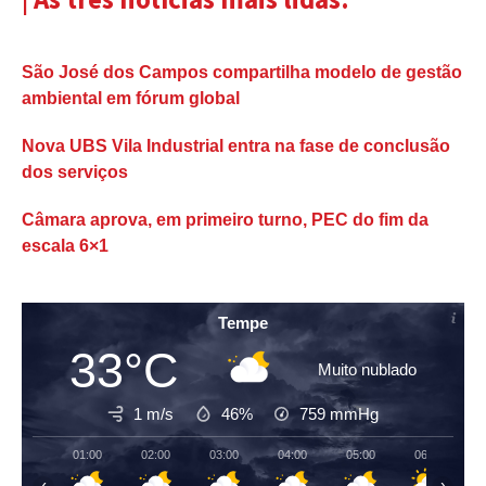
São José dos Campos compartilha modelo de gestão
ambiental em fórum global
Nova UBS Vila Industrial entra na fase de conclusão
dos serviços
Câmara aprova, em primeiro turno, PEC do fim da
escala 6×1
Tempe
33°C
Muito nublado
1 m/s
46%
759
mmHg
01:00
02:00
03:00
04:00
05:00
06:00
‹
›