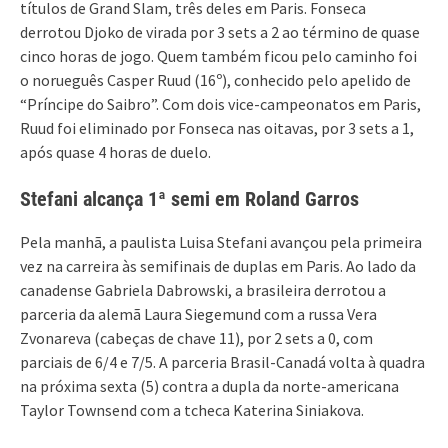
títulos de Grand Slam, três deles em Paris. Fonseca
derrotou Djoko de virada por 3 sets a 2 ao término de quase
cinco horas de jogo. Quem também ficou pelo caminho foi
o norueguês Casper Ruud (16º), conhecido pelo apelido de
“Príncipe do Saibro”. Com dois vice-campeonatos em Paris,
Ruud foi eliminado por Fonseca nas oitavas, por 3 sets a 1,
após quase 4 horas de duelo.
Stefani alcança 1ª semi em Roland Garros
Pela manhã, a paulista Luisa Stefani avançou pela primeira
vez na carreira às semifinais de duplas em Paris. Ao lado da
canadense Gabriela Dabrowski, a brasileira derrotou a
parceria da alemã Laura Siegemund com a russa Vera
Zvonareva (cabeças de chave 11), por 2 sets a 0, com
parciais de 6/4 e 7/5. A parceria Brasil-Canadá volta à quadra
na próxima sexta (5) contra a dupla da norte-americana
Taylor Townsend com a tcheca Katerina Siniakova.