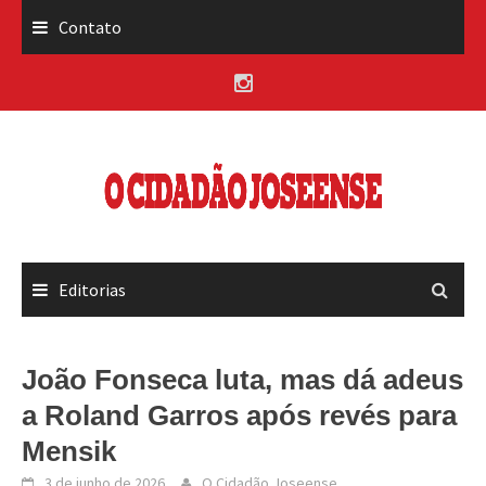
Skip
Contato
to
content
Editorias
João Fonseca luta, mas dá adeus
a Roland Garros após revés para
Mensik
3 de junho de 2026
O Cidadão Joseense