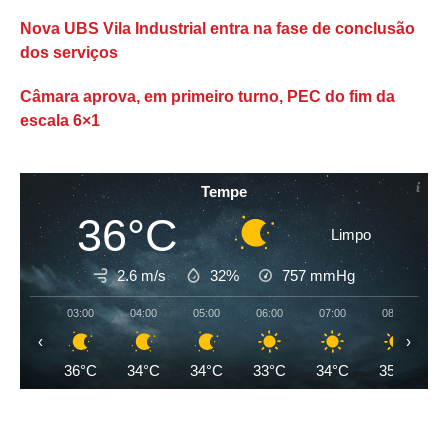
Nova UBS Vila Industrial entra na fase de conclusão
dos serviços
Câmara aprova, em primeiro turno, PEC do fim da
escala 6×1
Tempe
36°C
Limpo
2.6 m/s
32%
757
mmHg
03:00
04:00
05:00
06:00
07:00
08:00
‹
›
36°C
34°C
34°C
33°C
34°C
35°C