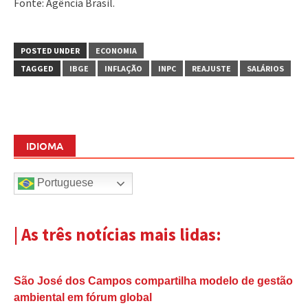
Fonte: Agência Brasil.
POSTED UNDER
ECONOMIA
TAGGED
IBGE
INFLAÇÃO
INPC
REAJUSTE
SALÁRIOS
IDIOMA
Portuguese
| As três notícias mais lidas:
São José dos Campos compartilha modelo de gestão
ambiental em fórum global