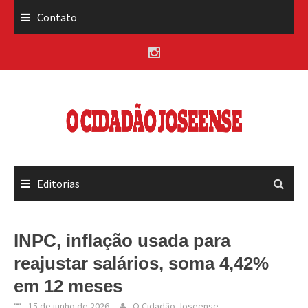
Skip
Contato
to
content
Editorias
INPC, inflação usada para
reajustar salários, soma 4,42%
em 12 meses
15 de junho de 2026
O Cidadão Joseense