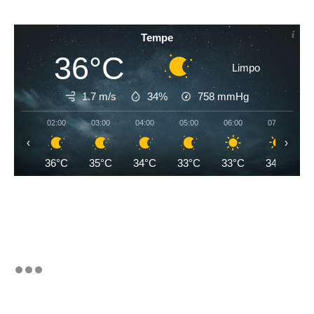
Tempe
36°C
Limpo
1.7 m/s
34%
758
mmHg
02:00
03:00
04:00
05:00
06:00
07:00
‹
›
36°C
35°C
34°C
33°C
33°C
34°C