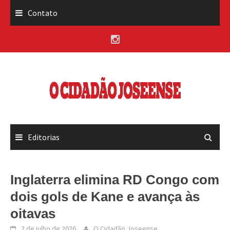
Skip
Contato
to
content
Editorias
Inglaterra elimina RD Congo com
dois gols de Kane e avança às
oitavas
2 de julho de 2026
O Cidadão Joseense