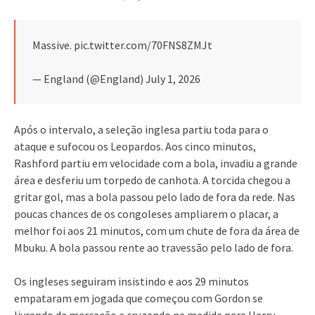
Massive. pic.twitter.com/70FNS8ZMJt
— England (@England) July 1, 2026
Após o intervalo, a seleção inglesa partiu toda para o
ataque e sufocou os Leopardos. Aos cinco minutos,
Rashford partiu em velocidade com a bola, invadiu a grande
área e desferiu um torpedo de canhota. A torcida chegou a
gritar gol, mas a bola passou pelo lado de fora da rede. Nas
poucas chances de os congoleses ampliarem o placar, a
melhor foi aos 21 minutos, com um chute de fora da área de
Mbuku. A bola passou rente ao travessão pelo lado de fora.
Os ingleses seguiram insistindo e aos 29 minutos
empataram em jogada que começou com Gordon se
livrando da marcação e cruzando na medida para Harry