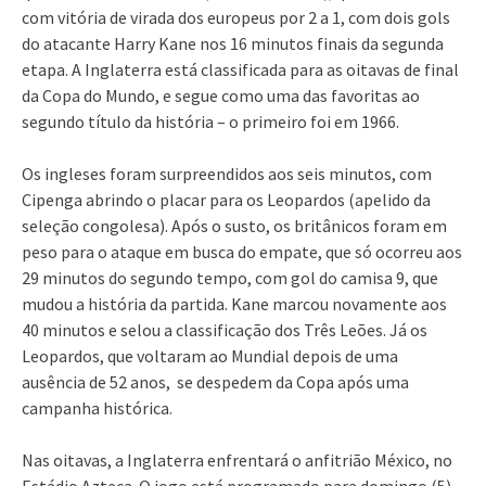
com vitória de virada dos europeus por 2 a 1, com dois gols
do atacante Harry Kane nos 16 minutos finais da segunda
etapa. A Inglaterra está classificada para as oitavas de final
da Copa do Mundo, e segue como uma das favoritas ao
segundo título da história – o primeiro foi em 1966.
Os ingleses foram surpreendidos aos seis minutos, com
Cipenga abrindo o placar para os Leopardos (apelido da
seleção congolesa). Após o susto, os britânicos foram em
peso para o ataque em busca do empate, que só ocorreu aos
29 minutos do segundo tempo, com gol do camisa 9, que
mudou a história da partida. Kane marcou novamente aos
40 minutos e selou a classificação dos Três Leões. Já os
Leopardos, que voltaram ao Mundial depois de uma
ausência de 52 anos, se despedem da Copa após uma
campanha histórica.
Nas oitavas, a Inglaterra enfrentará o anfitrião México, no
Estádio Azteca. O jogo está programado para domingo (5),