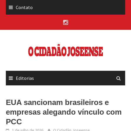
Skip
Contato
to
content
Editorias
EUA sancionam brasileiros e
empresas alegando vínculo com
PCC
1 de julho de 2026
O Cidadão Joseense