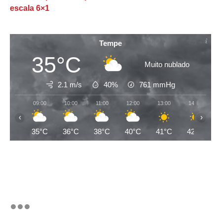
escala 6×1
Tempe
35°C
Muito nublado
2.1 m/s
40%
761
mmHg
09:00
10:00
11:00
12:00
13:00
14:00
‹
›
35°C
36°C
38°C
40°C
41°C
42°C