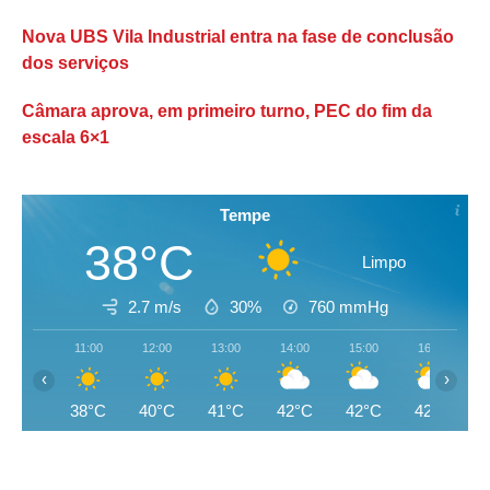
Nova UBS Vila Industrial entra na fase de conclusão
dos serviços
Câmara aprova, em primeiro turno, PEC do fim da
escala 6×1
Tempe
38°C
Limpo
2.7 m/s
30%
760
mmHg
11:00
12:00
13:00
14:00
15:00
16:00
‹
›
38°C
40°C
41°C
42°C
42°C
42°C