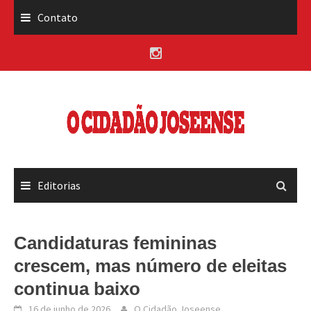
Skip
Contato
to
content
Editorias
Candidaturas femininas
crescem, mas número de eleitas
continua baixo
16 de junho de 2026
O Cidadão Joseense