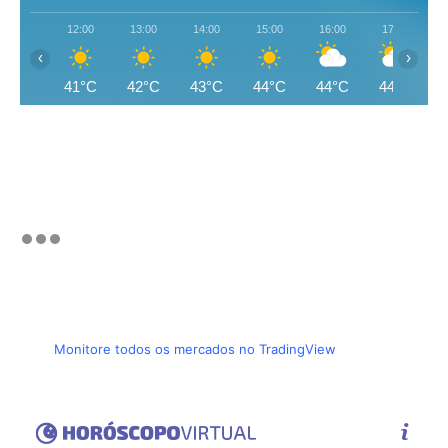
12:00
13:00
14:00
15:00
16:00
17:00
‹
›
41°C
42°C
43°C
44°C
44°C
44°C
Monitore todos os mercados no TradingView