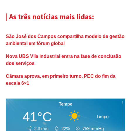
| As três notícias mais lidas:
São José dos Campos compartilha modelo de gestão
ambiental em fórum global
Nova UBS Vila Industrial entra na fase de conclusão
dos serviços
Câmara aprova, em primeiro turno, PEC do fim da
escala 6×1
Tempe
41°C
Limpo
2.3 m/s
22%
759
mmHg