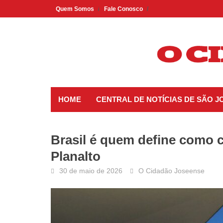
Skip
Quem Somos
Fale Conosco
to
content
HOME
CENTRAL DE NOTÍCIAS DE SÃO 
Brasil é quem define como c
Planalto
30 de maio de 2026
O Cidadão Joseense