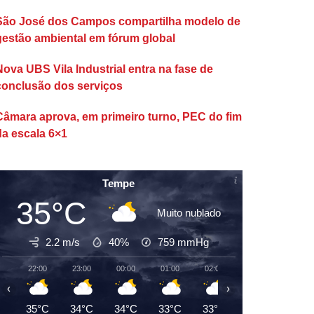
São José dos Campos compartilha modelo de
gestão ambiental em fórum global
Nova UBS Vila Industrial entra na fase de
conclusão dos serviços
Câmara aprova, em primeiro turno, PEC do fim
da escala 6×1
Tempe
35°C
Muito nublado
2.2 m/s
40%
759
mmHg
22:00
23:00
00:00
01:00
02:00
03:00
04:00
‹
›
35°C
34°C
34°C
33°C
33°C
32°C
32°C