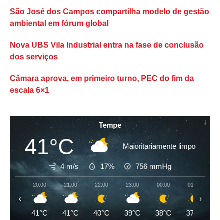
São José dos Campos compartilha modelo de gestão
ambiental em fórum global
Nova UBS Vila Industrial entra na fase de conclusão
dos serviços
Câmara aprova, em primeiro turno, PEC do fim da
escala 6×1
Tempe
41°C
Maioritariamente limpo
4 m/s
17%
756
mmHg
20:00
21:00
22:00
23:00
00:00
01:00
‹
›
41°C
41°C
40°C
39°C
38°C
37°C