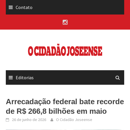
Skip
Contato
to
content
Editorias
Arrecadação federal bate recorde
de R$ 266,8 bilhões em maio
26 de junho de 2026
O Cidadão Joseense