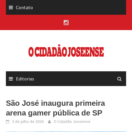
Skip
Contato
to
content
Editorias
São José inaugura primeira
arena gamer pública de SP
3 de julho de 2026
O Cidadão Joseense