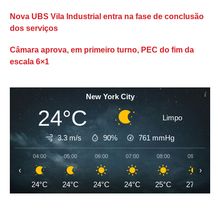
Nova UBS Vila Industrial entra na fase de conclusão
dos serviços
Câmara aprova, em primeiro turno, PEC do fim da
escala 6×1
New York City
24°C
Limpo
3.3 m/s
90%
761
mmHg
04:00
05:00
06:00
07:00
08:00
09:00
‹
›
24°C
24°C
24°C
24°C
25°C
27°C