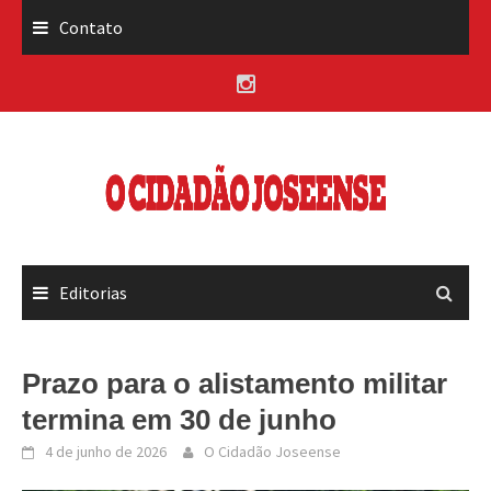
Skip
Contato
to
content
Editorias
Prazo para o alistamento militar
termina em 30 de junho
4 de junho de 2026
O Cidadão Joseense