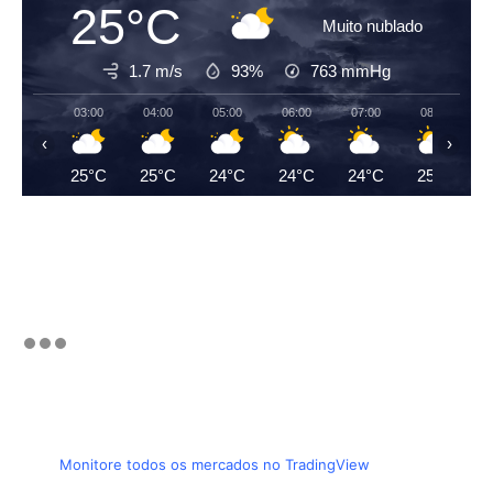
25°C
Muito nublado
1.7 m/s
93%
763
mmHg
03:00
04:00
05:00
06:00
07:00
08:00
‹
›
25°C
25°C
24°C
24°C
24°C
25°C
Monitore todos os mercados no TradingView