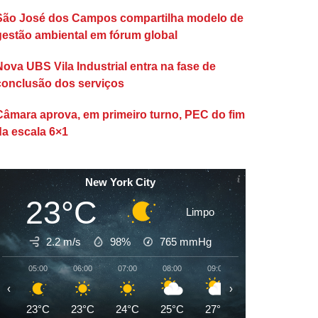
São José dos Campos compartilha modelo de
gestão ambiental em fórum global
Nova UBS Vila Industrial entra na fase de
conclusão dos serviços
Câmara aprova, em primeiro turno, PEC do fim
da escala 6×1
New York City
23°C
Limpo
2.2 m/s
98%
765
mmHg
05:00
06:00
07:00
08:00
09:00
10:00
11:00
‹
›
23°C
23°C
24°C
25°C
27°C
28°C
29°C