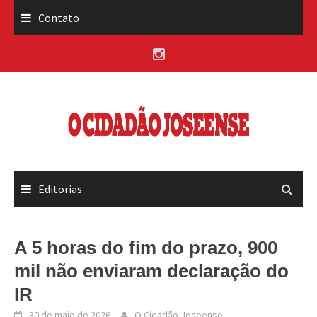
Skip
Contato
to
content
Editorias
A 5 horas do fim do prazo, 900
mil não enviaram declaração do
IR
30 de maio de 2026
O Cidadão Joseense