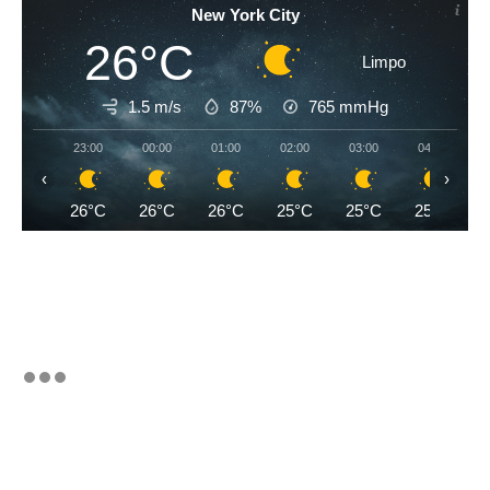
New York City
26°C
Limpo
1.5 m/s
87%
765
mmHg
23:00
00:00
01:00
02:00
03:00
04:00
‹
›
26°C
26°C
26°C
25°C
25°C
25°C