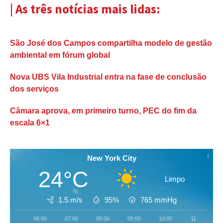
| As três notícias mais lidas:
São José dos Campos compartilha modelo de gestão
ambiental em fórum global
Nova UBS Vila Industrial entra na fase de conclusão
dos serviços
Câmara aprova, em primeiro turno, PEC do fim da
escala 6×1
New York City
24°C
Limpo
1.5 m/s
95%
765
mmHg
06:00
07:00
08:00
09:00
10:00
11:00