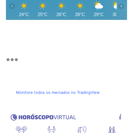
‹
›
24°C
25°C
26°C
28°C
29°C
30°C
Monitore todos os mercados no TradingView