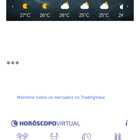
‹
›
27°C
26°C
26°C
25°C
25°C
24°C
Monitore todos os mercados no TradingView