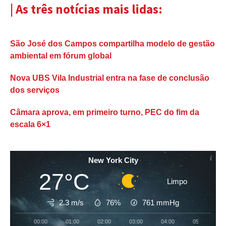
| As três notícias mais lidas:
São José dos Campos compartilha modelo de gestão
ambiental em fórum global
Nova UBS Vila Industrial entra na fase de conclusão
dos serviços
Câmara aprova, em primeiro turno, PEC do fim da
escala 6×1
New York City
27°C
Limpo
2.3 m/s
76%
761
mmHg
00:00
01:00
02:00
03:00
04:00
05:00