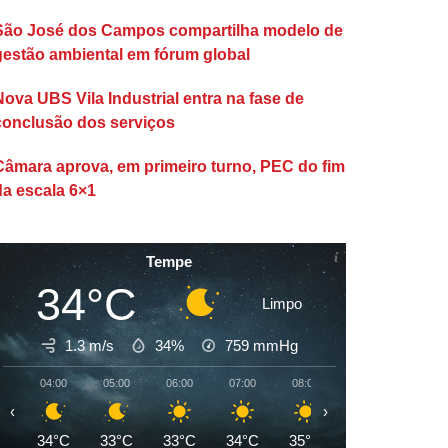
São José dos Campos compartilha modelo de
gestão ambiental em fórum global
Nova UBS Vila Industrial entra na fase de
conclusão dos serviços
Câmara aprova, em primeiro turno, PEC do fim
da escala 6×1
Tempe
34°C
Limpo
1.3 m/s
34%
759
mmHg
04:00
05:00
06:00
07:00
08:00
09:00
10:00
‹
›
34°C
33°C
33°C
34°C
35°C
37°C
39°C