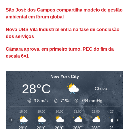
São José dos Campos compartilha modelo de gestão
ambiental em fórum global
Nova UBS Vila Industrial entra na fase de conclusão
dos serviços
Câmara aprova, em primeiro turno, PEC do fim da
escala 6×1
New York City
28°C
Chuva
3.8 m/s
71%
764
mmHg
18:00
19:00
20:00
21:00
22:00
23:00
‹
›
28°C
26°C
26°C
26°C
26°C
26°C