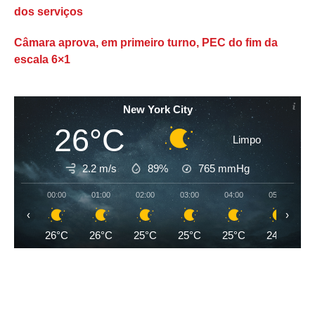
dos serviços
Câmara aprova, em primeiro turno, PEC do fim da
escala 6×1
New York City
26°C
Limpo
2.2 m/s
89%
765
mmHg
00:00
01:00
02:00
03:00
04:00
05:00
‹
›
26°C
26°C
25°C
25°C
25°C
24°C