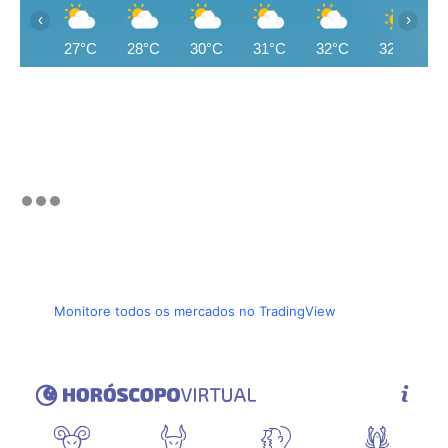
‹
›
27°C
28°C
30°C
31°C
32°C
32°C
Monitore todos os mercados no TradingView