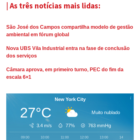
| As três notícias mais lidas:
São José dos Campos compartilha modelo de gestão
ambiental em fórum global
Nova UBS Vila Industrial entra na fase de conclusão
dos serviços
Câmara aprova, em primeiro turno, PEC do fim da
escala 6×1
New York City
27°C
Muito nublado
3.4 m/s
77%
763
mmHg
09:00
10:00
11:00
12:00
13:00
14:00