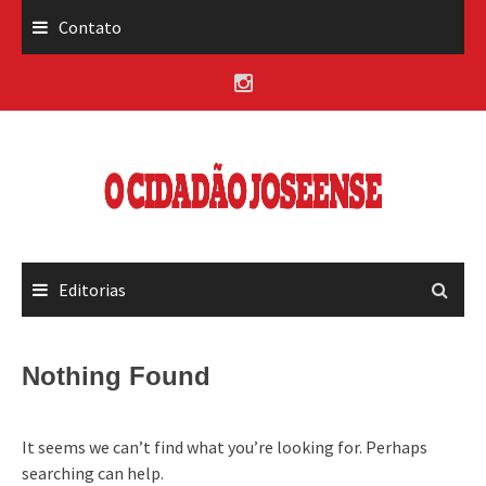
Skip
Contato
to
content
Editorias
Nothing Found
It seems we can’t find what you’re looking for. Perhaps
searching can help.