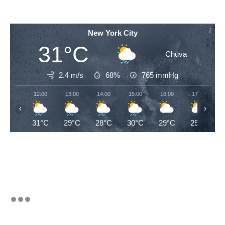
New York City
31°C
Chuva
2.4 m/s
68%
765
mmHg
12:00
13:00
14:00
15:00
16:00
17:00
‹
›
31°C
29°C
28°C
30°C
29°C
29°C