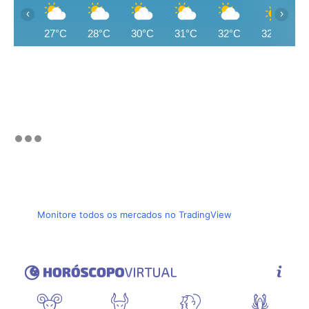
‹
›
27°C
28°C
30°C
31°C
32°C
32°C
Monitore todos os mercados no TradingView