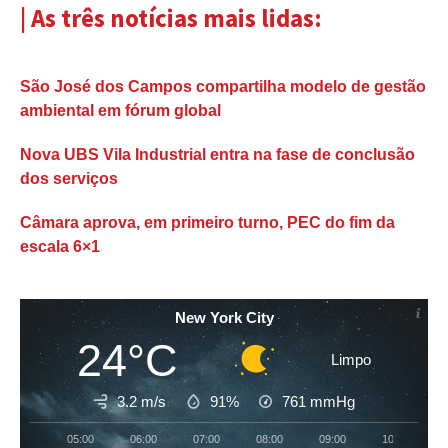
| As três notícias mais lidas:
São José dos Campos compartilha modelo de gestão
ambiental em fórum global
Nova UBS Vila Industrial entra na fase de conclusão
dos serviços
Câmara aprova, em primeiro turno, PEC do fim da
escala 6×1
New York City
24°C
Limpo
3.2 m/s
91%
761
mmHg
05:00
06:00
07:00
08:00
09:00
10:00