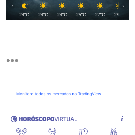
‹
›
24°C
24°C
24°C
25°C
27°C
29°C
Monitore todos os mercados no TradingView