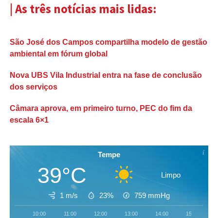
| As três notícias mais lidas:
São José dos Campos compartilha modelo de gestão
ambiental em fórum global
Nova UBS Vila Industrial entra na fase de conclusão
dos serviços
Câmara aprova, em primeiro turno, PEC do fim da
escala 6×1
Tempe
39°C
Limpo
1 m/s
23%
759
mmHg
10:00
11:00
12:00
13:00
14:00
15:00