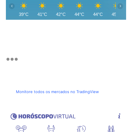
‹
›
39°C
41°C
42°C
44°C
44°C
45°C
Monitore todos os mercados no TradingView