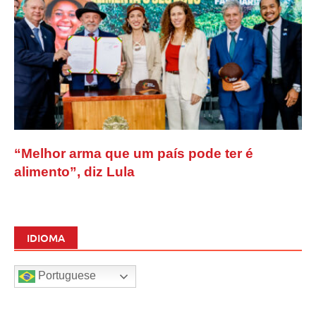
“Melhor arma que um país pode ter é
alimento”, diz Lula
IDIOMA
Portuguese