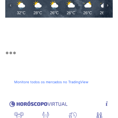
‹
›
32°C
28°C
26°C
26°C
26°C
26°C
Monitore todos os mercados no TradingView