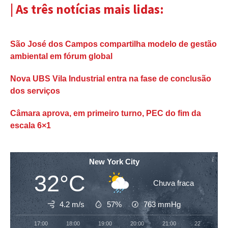
| As três notícias mais lidas:
São José dos Campos compartilha modelo de gestão
ambiental em fórum global
Nova UBS Vila Industrial entra na fase de conclusão
dos serviços
Câmara aprova, em primeiro turno, PEC do fim da
escala 6×1
New York City
32°C
Chuva fraca
4.2 m/s
57%
763
mmHg
17:00
18:00
19:00
20:00
21:00
22:00