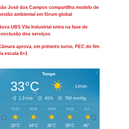
São José dos Campos compartilha modelo de
gestão ambiental em fórum global
Nova UBS Vila Industrial entra na fase de
conclusão dos serviços
Câmara aprova, em primeiro turno, PEC do fim
da escala 6×1
Tempe
33°C
Limpo
1.3 m/s
41%
760
mmHg
07:00
08:00
09:00
10:00
11:00
12:00
13:00
‹
›
33°C
34°C
36°C
38°C
40°C
41°C
42°C