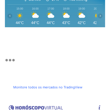
15:00
16:00
17:00
18:00
19:00
20:00
‹
›
44°C
44°C
44°C
43°C
42°C
42°C
Monitore todos os mercados no TradingView