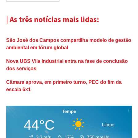
| As três notícias mais lidas:
São José dos Campos compartilha modelo de gestão
ambiental em fórum global
Nova UBS Vila Industrial entra na fase de conclusão
dos serviços
Câmara aprova, em primeiro turno, PEC do fim da
escala 6×1
Tempe
44°C
Limpo
3.3 m/s
17%
756
mmHg