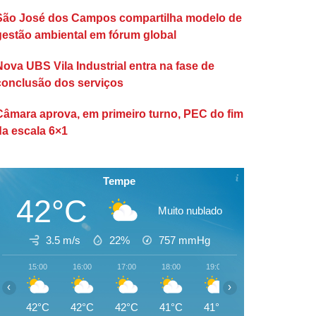
São José dos Campos compartilha modelo de
gestão ambiental em fórum global
Nova UBS Vila Industrial entra na fase de
conclusão dos serviços
Câmara aprova, em primeiro turno, PEC do fim
da escala 6×1
Tempe
42°C
Muito nublado
3.5 m/s
22%
757
mmHg
15:00
16:00
17:00
18:00
19:00
20:00
21:00
‹
›
42°C
42°C
42°C
41°C
41°C
41°C
40°C