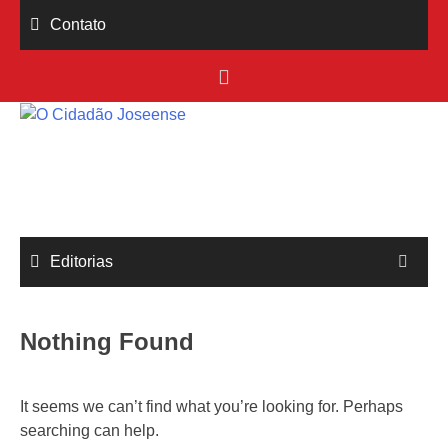
Skip
Contato
to
content
Editorias
Nothing Found
It seems we can’t find what you’re looking for. Perhaps
searching can help.