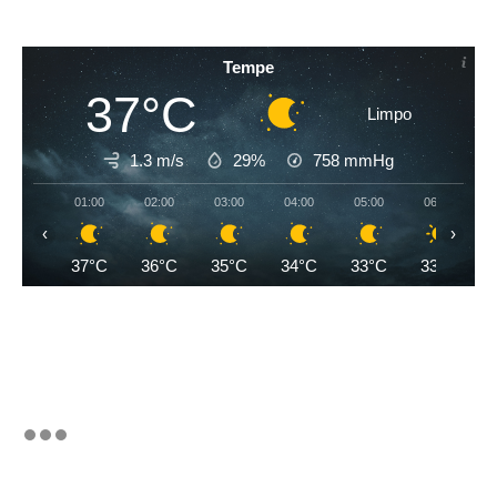
Tempe
37°C
Limpo
1.3 m/s
29%
758
mmHg
01:00
02:00
03:00
04:00
05:00
06:00
‹
›
37°C
36°C
35°C
34°C
33°C
33°C