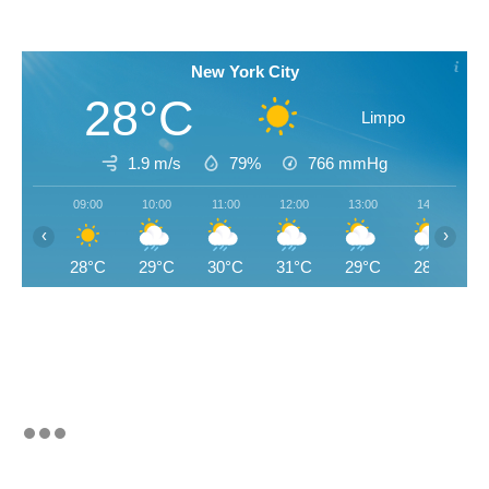
New York City
28°C
Limpo
1.9 m/s
79%
766
mmHg
09:00
10:00
11:00
12:00
13:00
14:00
‹
›
28°C
29°C
30°C
31°C
29°C
28°C