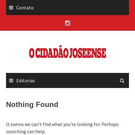
Skip
Contato
to
content
Editorias
Nothing Found
It seems we can’t find what you’re looking for. Perhaps
searching can help.