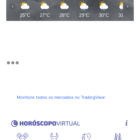
‹
›
25°C
27°C
28°C
29°C
30°C
31°C
Monitore todos os mercados no TradingView