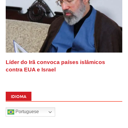
Líder do Irã convoca países islâmicos
contra EUA e Israel
IDIOMA
Portuguese