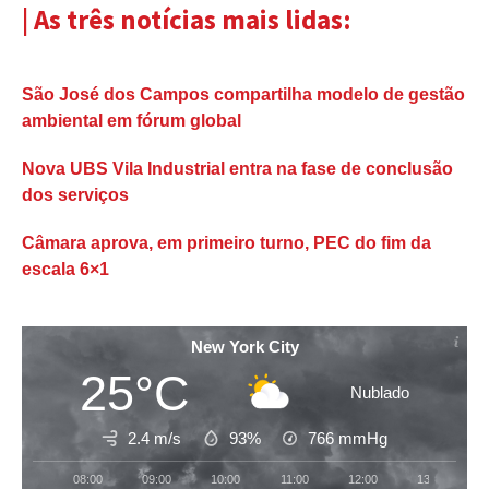
| As três notícias mais lidas:
São José dos Campos compartilha modelo de gestão
ambiental em fórum global
Nova UBS Vila Industrial entra na fase de conclusão
dos serviços
Câmara aprova, em primeiro turno, PEC do fim da
escala 6×1
New York City
25°C
Nublado
2.4 m/s
93%
766
mmHg
08:00
09:00
10:00
11:00
12:00
13:00