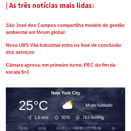
| As três notícias mais lidas:
São José dos Campos compartilha modelo de gestão
ambiental em fórum global
Nova UBS Vila Industrial entra na fase de conclusão
dos serviços
Câmara aprova, em primeiro turno, PEC do fim da
escala 6×1
New York City
25°C
Muito nublado
1.6 m/s
91%
763
mmHg
01:00
02:00
03:00
04:00
05:00
06:00