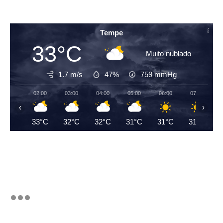
Tempe
33°C
Muito nublado
1.7 m/s
47%
759
mmHg
02:00
03:00
04:00
05:00
06:00
07:00
‹
›
33°C
32°C
32°C
31°C
31°C
31°C