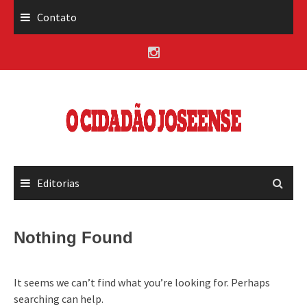
Skip
Contato
to
content
Editorias
Nothing Found
It seems we can’t find what you’re looking for. Perhaps
searching can help.