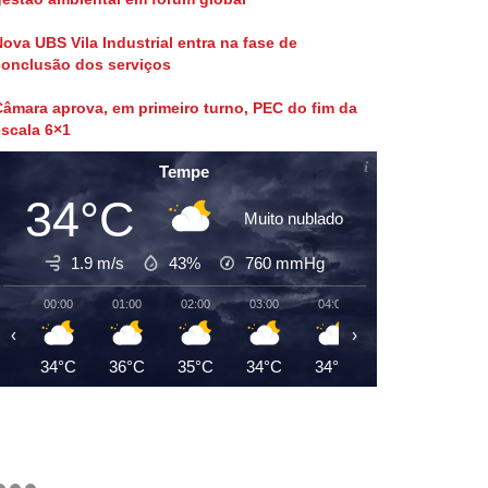
ova UBS Vila Industrial entra na fase de
conclusão dos serviços
âmara aprova, em primeiro turno, PEC do fim da
scala 6×1
Tempe
34°C
Muito nublado
1.9 m/s
43%
760
mmHg
00:00
01:00
02:00
03:00
04:00
05:00
06:00
‹
›
34°C
36°C
35°C
34°C
34°C
33°C
32°C