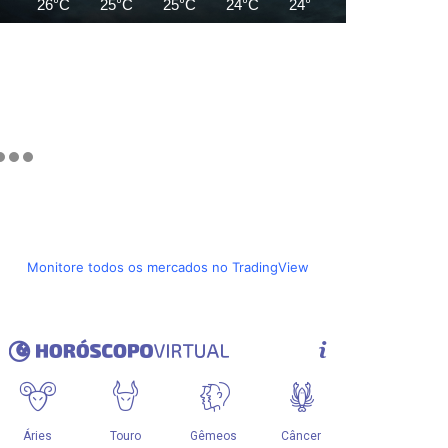
26°C
25°C
25°C
24°C
24°C
25°C
26°C
Monitore todos os mercados no TradingView