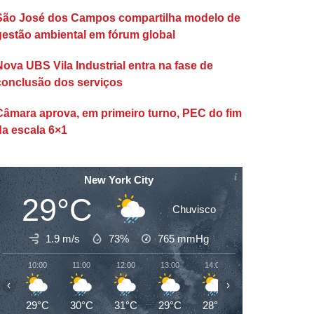
São José dos Campos compartilha modelo de
gestão ambiental em fórum global
Nova UBS Vila Industrial entra na fase de
conclusão dos serviços
Câmara aprova, em primeiro turno, PEC do fim
da escala 6×1
New York City
29°C
Chuvisco
1.9 m/s
73%
765
mmHg
10:00
11:00
12:00
13:00
14:00
15:00
16:00
‹
›
29°C
30°C
31°C
29°C
28°C
30°C
29°C