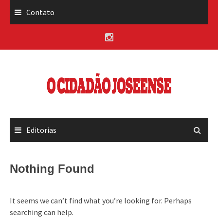
Skip
Contato
to
content
Editorias
Nothing Found
It seems we can’t find what you’re looking for. Perhaps
searching can help.