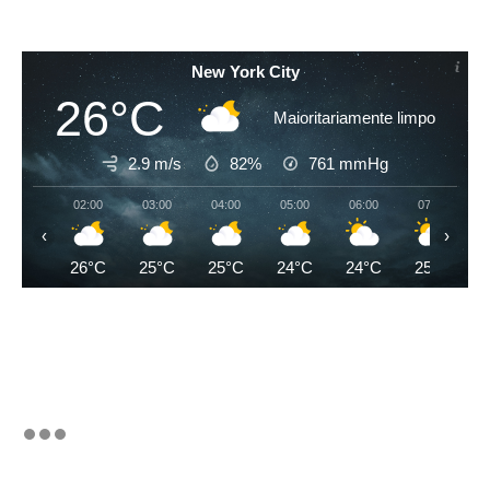
New York City
26°C
Maioritariamente limpo
2.9 m/s
82%
761
mmHg
02:00
03:00
04:00
05:00
06:00
07:00
‹
›
26°C
25°C
25°C
24°C
24°C
25°C